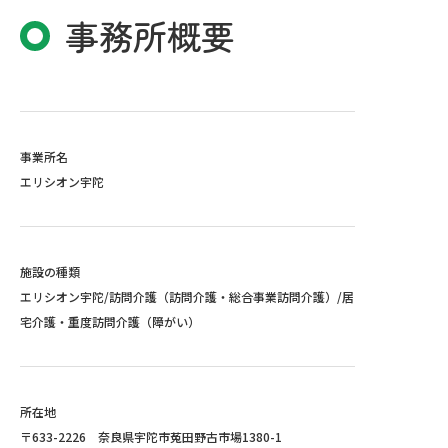
事務所概要
ご連絡先について
ご利用については、下記の連絡先までお
事業所名
気軽にお問い合わせください。
エリシオン宇陀
訪問介護・訪問入浴
施設の種類
「エリシオン宇陀」
エリシオン宇陀/訪問介護（訪問介護・総合事業訪問介護）/居
宅介護・重度訪問介護（障がい）
〒633-2226
奈良県宇陀市菟田野古市場1380-1
0745-84-2011
所在地
〒633-2226 奈良県宇陀市菟田野古市場1380-1