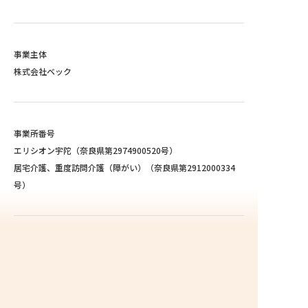
0745-84-9921
事業主体
「エリシオン宇陀の件」とお申し付けください。受付担当が
株式会社ベック
対応させていただきます。
事業所番号
エリシオン宇陀（奈良県第2974900520号）
居宅介護、重度訪問介護（障がい）（奈良県第2912000334
号）