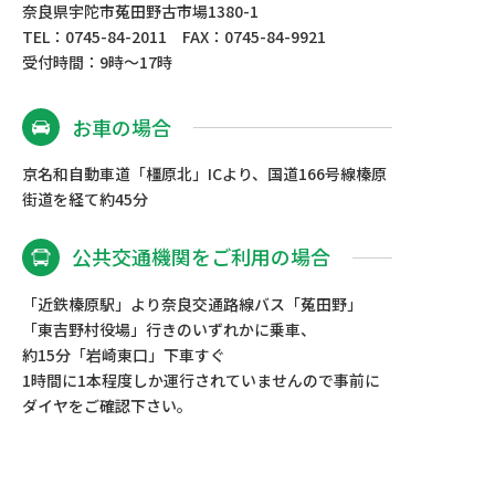
奈良県宇陀市菟田野古市場1380-1
ます。
TEL：0745-84-2011 FAX：0745-84-9921
受付時間：9時～17時
スタッフがお宅を訪問いたしまして、ご利用
者様の希望や状況をお伺いします。
お車の場合
ご利用者様やご家族が施設を知るために施設
京名和自動車道「橿原北」ICより、国道166号線榛原
見学やおためし利用をおすすめします。
街道を経て約45分
◎サービスご利用の契約を。
公共交通機関をご利用の場合
サービスの内容・日時・時間・金額などをご
「近鉄榛原駅」より奈良交通路線バス「菟田野」
提案させていただきます。
「東吉野村役場」行きのいずれかに乗車、
ご確認・ご了承いただいた後に、ご契約。
約15分「岩崎東口」下車すぐ
1時間に1本程度しか運行されていませんので事前に
ダイヤをご確認下さい。
◎ご利用の開始