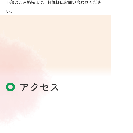
下部のご連絡先まで、お気軽にお問い合わせくださ
い。
＜介護サービス＞
食事・入浴・排泄・歩行介助 お任せ下さい。
＜家事援助サービス＞
調理・掃除・洗濯・買い物 お任せ下さい。
介護を必要とされている方やそのご家族が安心して
暮らすことができるよう心を込めて訪問介護サービ
アクセス
スを提供いたします。
エリシオンのホームヘルパーは笑顔の声かけを行う
ことを心がけ、安全と安心の輪をつなげています。
※ご利用にあたりましては、担当のケアマネージャー
様にお申し出下さい。