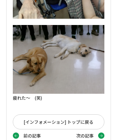
疲れた～ (笑)
[インフォメーション] トップに戻る
前の記事
次の記事