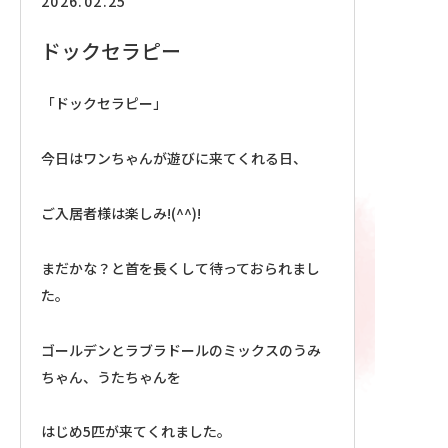
2026.02.25
採用情報
ドックセラピー
「ドックセラピー」
今日はワンちゃんが遊びに来てくれる日、
ご入居者様は楽しみ!(^^)!
まだかな？と首を長くして待っておられまし
た。
ゴールデンとラブラドールのミックスのうみ
ちゃん、うたちゃんを
はじめ5匹が来てくれました。