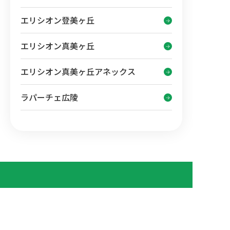
エリシオン登美ヶ丘
エリシオン真美ヶ丘
エリシオン真美ヶ丘アネックス
ラパーチェ広陵
TOP