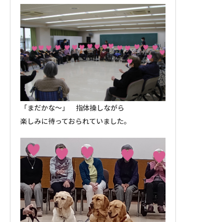
「まだかな～」 指体操しながら
楽しみに待っておられていました。