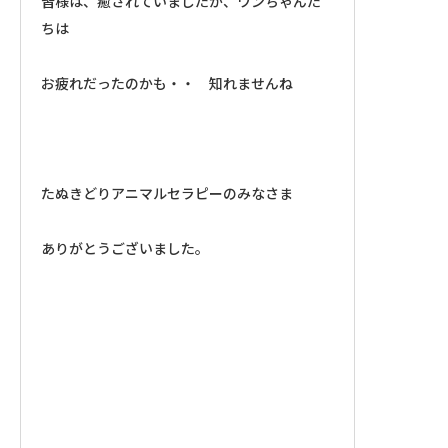
皆様は、癒されていましたが、ワンちゃんた
ちは
お疲れだったのかも・・ 知れませんね
たぬきどりアニマルセラピーのみなさま
ありがとうございました。